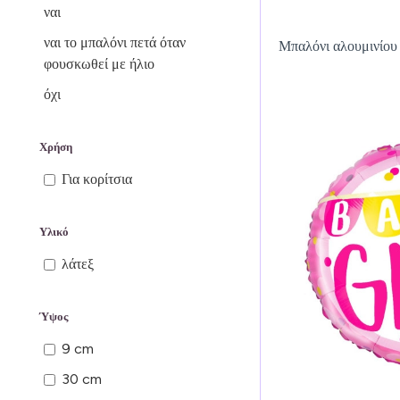
ναι
ναι το μπαλόνι πετά όταν
Μπαλόνι αλουμινίου 
φουσκωθεί με ήλιο
όχι
Χρήση
Για κορίτσια
Υλικό
λάτεξ
Ύψος
9 cm
30 cm