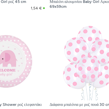
 Girl ροζ 45 cm
Μπαλόνι αλουμινίου Baby Girl Αρκο
69x59cm
1,54 €
by Shower ροζ ελεφαντάκι
Διάφανα μπαλόνια με ροζ πουά 30 c