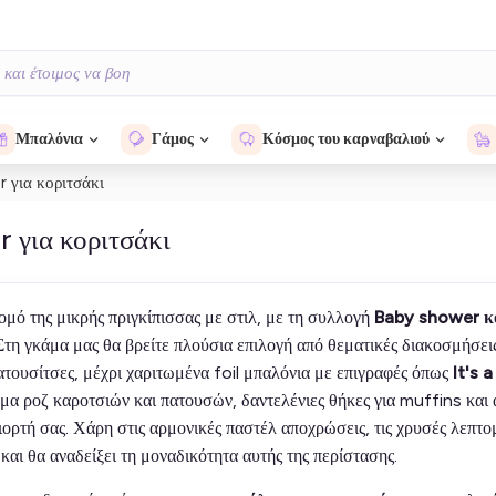
Μπαλόνια
Γάμος
Κόσμος του καρναβαλιού
 για κοριτσάκι
 για κοριτσάκι
ομό της μικρής πριγκίπισσας με στιλ, με τη συλλογή
Baby shower κ
Στη γκάμα μας θα βρείτε πλούσια επιλογή από θεματικές διακοσμήσει
ατουσίτσες, μέχρι χαριτωμένα foil μπαλόνια με επιγραφές όπως
It's a
ήμα ροζ καροτσιών και πατουσών, δαντελένιες θήκες για muffins κα
ορτή σας. Χάρη στις αρμονικές παστέλ αποχρώσεις, τις χρυσές λεπτομ
 και θα αναδείξει τη μοναδικότητα αυτής της περίστασης.