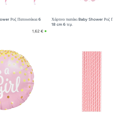
ower Ροζ Πατουσάκια 6
Χάρτινο πιατάκι Baby Shower Ροζ 
18 cm 6 τεμ.
1,62 €