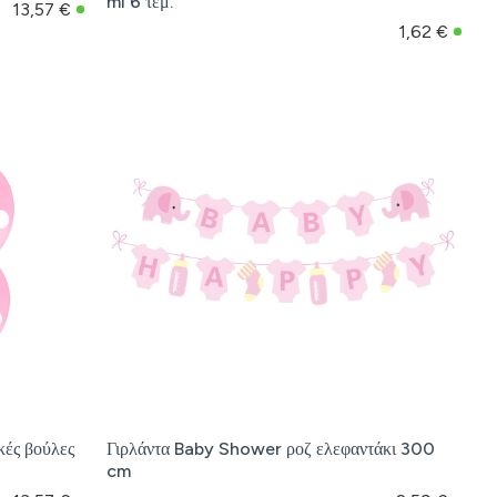
ml 6 τεμ.
13,57 €
1,62 €
κές βούλες
Γιρλάντα Baby Shower ροζ ελεφαντάκι 300
cm