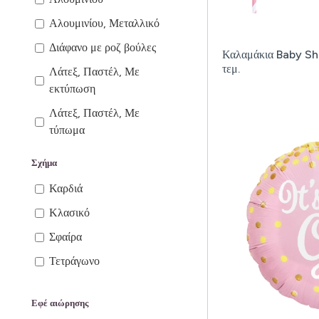
Αλουμινίου, Μεταλλικό
Διάφανο με ροζ βούλες
Καλαμάκια Baby Sh
τεμ.
Λάτεξ, Παστέλ, Με
εκτύπωση
Λάτεξ, Παστέλ, Με
τύπωμα
Φόιλ
Σχήμα
Φόιλ, Μεταλλικό
Καρδιά
Κλασικό
Σφαίρα
Τετράγωνο
Εφέ αιώρησης