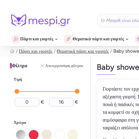
Πάρτι και γιορτές
Θεματικά πάρτι και γιορτές
Πάρτι και γιορτές
Θεματικά πάρτι και γιορτές
Baby shower
Baby shower
Φίλτρο
Απενεργοποίηση φίλτρου
Τιμή
Γιορτάστε τον ερχ
αξέχαστη γιορτή. 
€
€
πουά ή παιδικές π
τα κομφετί σε σχ
ατμόσφαιρα στη γι
Χρώμα
ταιριάζει απόλυτα