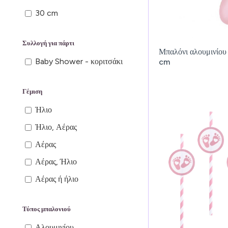
φούσκωμα; 22,5 x 29,5"
30 cm
μετά το φούσκωμα
29
Συλλογή για πάρτι
Μπαλόνι αλουμινίου 
30
Baby Shower - κοριτσάκι
cm
37
Γέμιση
41
103
Ήλιο
Ήλιο, Αέρας
Αέρας
Αέρας, Ήλιο
Αέρας ή ήλιο
Τύπος μπαλονιού
Αλουμινίου