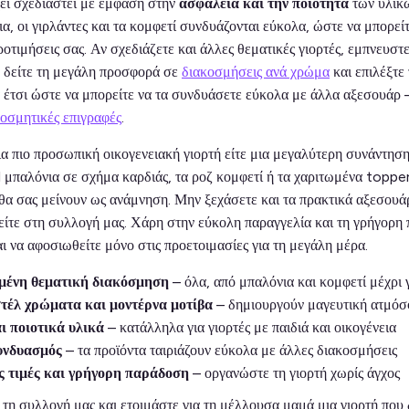
ει σχεδιαστεί με έμφαση στην
ασφάλεια και την ποιότητα
των υλικώ
ια, οι γιρλάντες και τα κομφετί συνδυάζονται εύκολα, ώστε να μπορε
οτιμήσεις σας. Αν σχεδιάζετε και άλλες θεματικές γιορτές, εμπνευστε
ή δείτε τη μεγάλη προσφορά σε
διακοσμήσεις ανά χρώμα
και επιλέξτε
α έτσι ώστε να μπορείτε να τα συνδυάσετε εύκολα με άλλα αξεσουάρ 
κοσμητικές επιγραφές
.
ια πιο προσωπική οικογενειακή γιορτή είτε μια μεγαλύτερη συνάντηση 
l μπαλόνια σε σχήμα καρδιάς, τα ροζ κομφετί ή τα χαριτωμένα topper
α σας μείνουν ως ανάμνηση. Μην ξεχάσετε και τα πρακτικά αξεσουάρ,
ρείτε στη συλλογή μας. Χάρη στην εύκολη παραγγελία και τη γρήγορη 
αι να αφοσιωθείτε μόνο στις προετοιμασίες για τη μεγάλη μέρα.
ένη θεματική διακόσμηση
– όλα, από μπαλόνια και κομφετί μέχρι γ
τέλ χρώματα και μοντέρνα μοτίβα
– δημιουργούν μαγευτική ατμόσ
 ποιοτικά υλικά
– κατάλληλα για γιορτές με παιδιά και οικογένεια
υνδυασμός
– τα προϊόντα ταιριάζουν εύκολα με άλλες διακοσμήσεις
ς τιμές και γρήγορη παράδοση
– οργανώστε τη γιορτή χωρίς άγχος
τη συλλογή μας και ετοιμάστε για τη μέλλουσα μαμά μια γιορτή που 