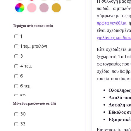
Η συλλογή μας έχ
παιδιά. Τα μπαλόν
σύμφωνα με τις πρ
πρώτα γενέθλια
, 
Τεμάχια ανά συσκευασία
είναι σχεδιασμέν
1
γιρλάντες και δια
1 τεμ. μπαλόνι
Είτε σχεδιάζετε μ
3
ξεχωριστή. Τα foi
φωτογραφίες που θ
4 τεμ.
σχέδιο, που θα β
6
του σπιτιού σας κ
6 τεμ.
Ολοκληρωμ
50
Απαλά πασ
Μέγεθος μπαλονιού σε cm
Ασφαλή και
100
Εύκολος σ
30
Εξαιρετικέ
33
Εμπνευστείτε από 