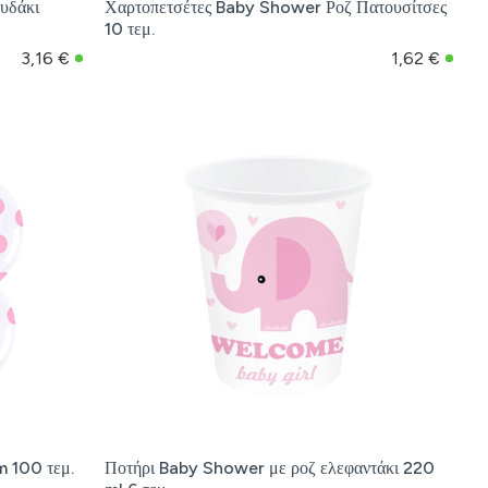
υδάκι
Χαρτοπετσέτες Baby Shower Ροζ Πατουσίτσες
10 τεμ.
3,16 €
1,62 €
m 100 τεμ.
Ποτήρι Baby Shower με ροζ ελεφαντάκι 220