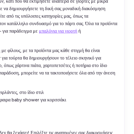
ν, κάτι που θα εκτιμήσετε ιδιαίτερα σε γιορτές με μικρά
ίτε να δημιουργήσετε τη δική σας μοναδική διακόσμηση
ίτε από τις υπόλοιπες κατηγορίες μας, όπως τα
 τον κατάλληλο συνδυασμό για το πάρτι σας. Όλα τα προϊόντα
– για παράδειγμα με
μπαλόνια για γιορτή
ή
με φίλους, με τα προϊόντα μας κάθε στιγμή θα είναι
 για τούρτα θα δημιουργήσουν το τέλειο σκηνικό για
 όπως χάρτινα πιάτα, χαρτοπετσέτες ή ποτήρια στο ίδιο
παράδοση, μπορείτε να τα τακτοποιήσετε όλα από την άνεση
ιρλάντες, στο ίδιο στιλ
φαιρα baby shower για κοριτσάκι
δεν θα ξεχάσει! Επιλέξτε τις αγαπημένες σας διακοσμήσεις