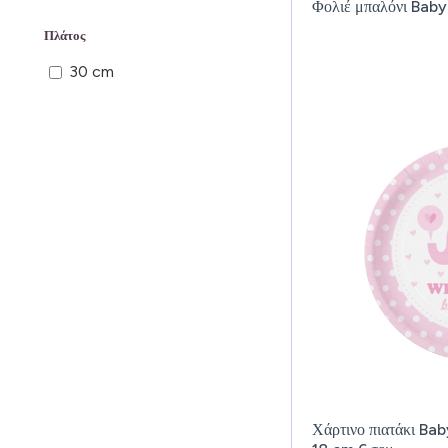
Φολιέ μπαλόνι Baby
Πλάτος
30 cm
Χάρτινο πιατάκι Ba