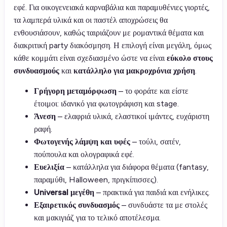
εφέ. Για οικογενειακά καρναβάλια και παραμυθένιες γιορτές,
τα λαμπερά υλικά και οι παστέλ αποχρώσεις θα
ενθουσιάσουν, καθώς ταιριάζουν με ρομαντικά θέματα και
διακριτική party διακόσμηση. Η επιλογή είναι μεγάλη, όμως
κάθε κομμάτι είναι σχεδιασμένο ώστε να είναι
εύκολο στους
συνδυασμούς
και
κατάλληλο για μακροχρόνια χρήση
.
Γρήγορη μεταμόρφωση
– το φοράτε και είστε
έτοιμοι: ιδανικό για φωτογράφιση και stage.
Άνεση
– ελαφριά υλικά, ελαστικοί ιμάντες, ευχάριστη
ραφή.
Φωτογενής λάμψη και υφές
– τούλι, σατέν,
πούπουλα και ολογραφικά εφέ.
Ευελιξία
– κατάλληλα για διάφορα θέματα (fantasy,
παραμύθι, Halloween, πριγκίπισσες).
Universal μεγέθη
– πρακτικά για παιδιά και ενήλικες.
Εξαιρετικός συνδυασμός
– συνδυάστε τα με στολές
και μακιγιάζ για το τελικό αποτέλεσμα.