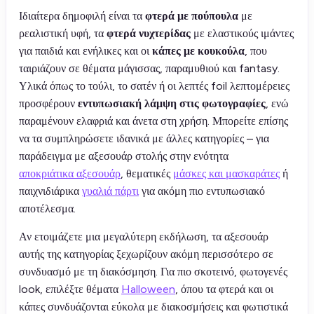
Ιδιαίτερα δημοφιλή είναι τα
φτερά με πούπουλα
με
ρεαλιστική υφή, τα
φτερά νυχτερίδας
με ελαστικούς ιμάντες
για παιδιά και ενήλικες και οι
κάπες με κουκούλα
, που
ταιριάζουν σε θέματα μάγισσας, παραμυθιού και fantasy.
Υλικά όπως το τούλι, το σατέν ή οι λεπτές foil λεπτομέρειες
προσφέρουν
εντυπωσιακή λάμψη στις φωτογραφίες
, ενώ
παραμένουν ελαφριά και άνετα στη χρήση. Μπορείτε επίσης
να τα συμπληρώσετε ιδανικά με άλλες κατηγορίες – για
παράδειγμα με αξεσουάρ στολής στην ενότητα
αποκριάτικα αξεσουάρ
, θεματικές
μάσκες και μασκαράτες
ή
παιχνιδιάρικα
γυαλιά πάρτι
για ακόμη πιο εντυπωσιακό
αποτέλεσμα.
Αν ετοιμάζετε μια μεγαλύτερη εκδήλωση, τα αξεσουάρ
αυτής της κατηγορίας ξεχωρίζουν ακόμη περισσότερο σε
συνδυασμό με τη διακόσμηση. Για πιο σκοτεινό, φωτογενές
look, επιλέξτε θέματα
Halloween
, όπου τα φτερά και οι
κάπες συνδυάζονται εύκολα με διακοσμήσεις και φωτιστικά