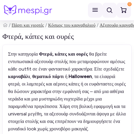
0
Πάρτι και γιορτές
Κόσμος του καρναβαλιού
Αξεσουάρ καρναβ
Αναζήτηση
Φτερά, κάπες και ουρές
Στην κατηγορία
Φτερά, κάπες και ουρές
θα βρείτε
εντυπωσιακά αξεσουάρ στολής που μεταμορφώνουν αμέσως
κάθε outfit σε έναν φανταστικό χαρακτήρα. Είτε σχεδιάζετε
καρναβάλι
,
θεματικό πάρτι
ή
Halloween
, τα ελαφριά
φτερά, οι λαμπερές και αέρινες κάπες ή οι ευφάνταστες ουρές
θα δώσουν χαρακτήρα στην εμφάνισή σας – από μια αιθέρια
νεράιδα και μια μυστηριώδη νυχτερίδα μέχρι μια
παραμυθένια πριγκίπισσα. Χάρη στη βολική εφαρμογή και τα
universal μεγέθη, τα αξεσουάρ συνδυάζονται άψογα με άλλα
στοιχεία στολής και σας επιτρέπουν να δημιουργήσετε ένα
μοναδικό look χωρίς χρονοβόρο μακιγιάζ.