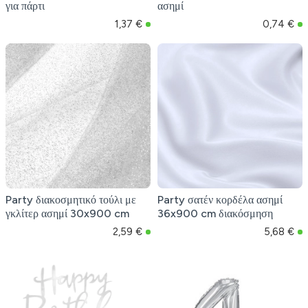
για πάρτι
ασημί
1,37 €
0,74 €
Party διακοσμητικό τούλι με
Party σατέν κορδέλα ασημί
γκλίτερ ασημί 30x900 cm
36x900 cm διακόσμηση
2,59 €
5,68 €