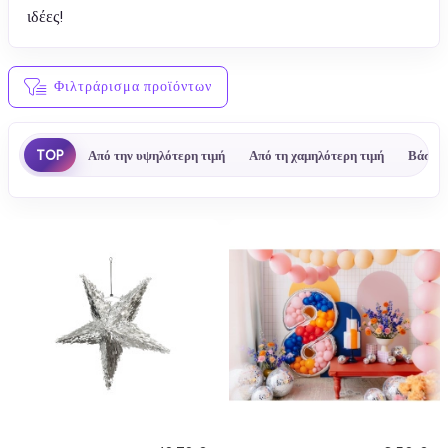
ιδέες!
Φιλτράρισμα προϊόντων
TOP
Από την υψηλότερη τιμή
Από τη χαμηλότερη τιμή
Βάσει 