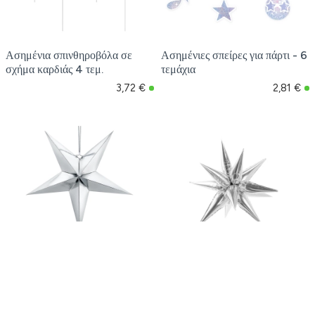
Ασημένια σπινθηροβόλα σε
Ασημένιες σπείρες για πάρτι - 6
σχήμα καρδιάς 4 τεμ.
τεμάχια
3,72 €
2,81 €
Ασημένιο χάρτινο αστέρι 70
Ασημί 3D μπαλόνι αλουμινίου
cm για κρέμασμα – εφέ
αστέρι 70 cm – γυαλιστερή
καθρέφτη, DIY
διακόσμηση πάρτι
6,25 €
5,83 €