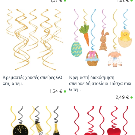
1,37 €
1,62 €
Κρεμαστές χρυσές σπείρες 60
Κρεμαστή διακόσμηση
cm, 5 τεμ.
σπειροειδή στολίδια Πάσχα mix
6 τεμ.
1,54 €
2,49 €