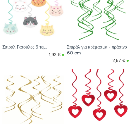
Σπιράλ Γατούλες 6 τεμ.
Σπιράλ για κρέμασμα - πράσινο
60 cm
1,92 €
2,67 €