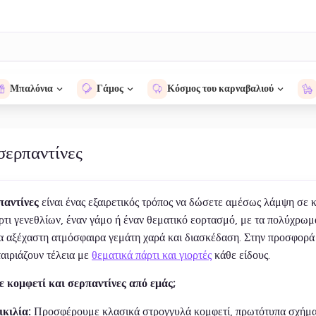
Μπαλόνια
Γάμος
Κόσμος του καρναβαλιού
σερπαντίνες
παντίνες
είναι ένας εξαιρετικός τρόπος να δώσετε αμέσως λάμψη σε κ
ρτι γενεθλίων, έναν γάμο ή έναν θεματικό εορτασμό, με τα πολύχρωμα 
α αξέχαστη ατμόσφαιρα γεμάτη χαρά και διασκέδαση. Στην προσφορά μ
αιριάζουν τέλεια με
θεματικά πάρτι και γιορτές
κάθε είδους.
τε κομφετί και σερπαντίνες από εμάς;
κιλία:
Προσφέρουμε κλασικά στρογγυλά κομφετί, πρωτότυπα σχήματα