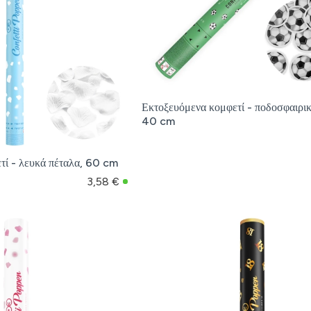
Εκτοξευόμενα κομφετί - ποδοσφαιρικ
40 cm
τί - λευκά πέταλα, 60 cm
3,58 €