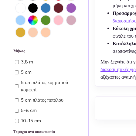
μήκη και χ
Προσαρμογή
διακοσμήσ
Εύκολη χρ
φινάλε του 
Κατάλληλα 
σερπαντίνες
Μήκος
3,8 m
Μην ξεχνάτε ότι 
διακοσμητικές γιρ
5 cm
αξέχαστες αναμνήσ
5 cm πλάτος κομματιού
κομφετί
5 cm πλάτος πετάλου
5-8 cm
10-15 cm
11,5 cm
Τεμάχια ανά συσκευασία