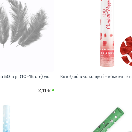
ρά 50 τεμ. (10–15 cm) για
Εκτοξευόμενα κομφετί - κόκκινα πέ
2,11 €