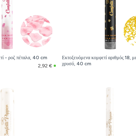
τί - ροζ πέταλα, 40 cm
Εκτοξευόμενα κομφετί αριθμός 18, μ
χρυσό, 40 cm
2,92 €