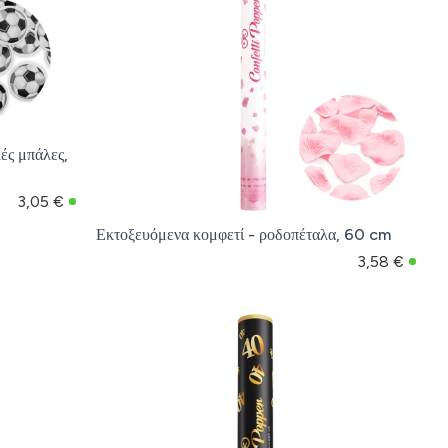
ές μπάλες,
3,05 €
Εκτοξευόμενα κομφετί - ροδοπέταλα, 60 cm
3,58 €