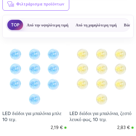
Φιλτράρισμα προϊόντων
TOP
Από την υψηλότερη τιμή
Από τη χαμηλότερη τιμή
Βάσει 
LED διόδοι για μπαλόνια μπλε
LED διόδοι για μπαλόνια, ζεστό
10 τεμ.
λευκό φως, 10 τεμ.
2,19 €
2,83 €