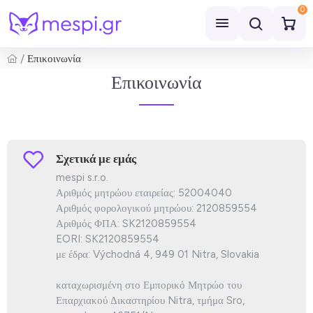
0
Επικοινωνία
Αναζήτηση
Επικοινωνία
Σχετικά με εμάς
mespi s.r.o.
Αριθμός μητρώου εταιρείας: 52004040
Αριθμός φορολογικού μητρώου: 2120859554
Αριθμός ΦΠΑ: SK2120859554
EORI: SK2120859554
με έδρα: Východná 4, 949 01 Nitra, Slovakia
καταχωρισμένη στο Εμπορικό Μητρώο του
Επαρχιακού Δικαστηρίου Nitra, τμήμα Sro,