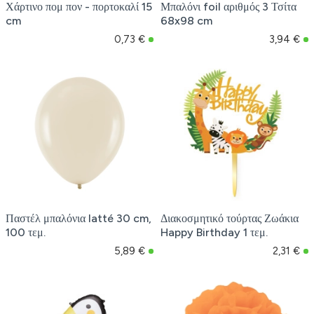
Χάρτινο πομ πον - πορτοκαλί 15
Μπαλόνι foil αριθμός 3 Τσίτα
cm
68x98 cm
0,73 €
3,94 €
Παστέλ μπαλόνια latté 30 cm,
Διακοσμητικό τούρτας Ζωάκια
100 τεμ.
Happy Birthday 1 τεμ.
5,89 €
2,31 €