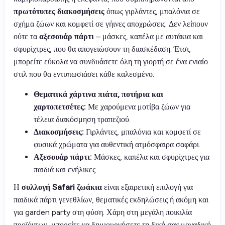
πρωτότυπες διακοσμήσεις
όπως γιρλάντες, μπαλόνια σε
σχήμα ζώων και κομφετί σε γήινες αποχρώσεις. Δεν λείπουν
ούτε τα
αξεσουάρ πάρτι
– μάσκες, καπέλα με αυτάκια και
σφυρίχτρες, που θα απογειώσουν τη διασκέδαση. Έτσι,
μπορείτε εύκολα να συνδυάσετε όλη τη γιορτή σε ένα ενιαίο
στιλ που θα εντυπωσιάσει κάθε καλεσμένο.
Θεματικά χάρτινα πιάτα, ποτήρια και
χαρτοπετσέτες:
Με χαρούμενα μοτίβα ζώων για
τέλεια διακόσμηση τραπεζιού.
Διακοσμήσεις:
Γιρλάντες, μπαλόνια και κομφετί σε
φυσικά χρώματα για αυθεντική ατμόσφαιρα σαφάρι.
Αξεσουάρ πάρτι:
Μάσκες, καπέλα και σφυρίχτρες για
παιδιά και ενήλικες.
Η
συλλογή Safari ζωάκια
είναι εξαιρετική επιλογή για
παιδικά πάρτι γενεθλίων, θεματικές εκδηλώσεις ή ακόμη και
για garden party στη φύση. Χάρη στη μεγάλη ποικιλία
προϊόντων, μπορείτε να δημιουργήσετε τη δική σας μοναδική