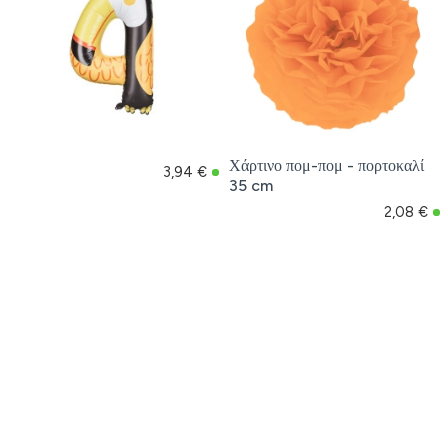
Χάρτινο πομ-πομ - πορτοκαλί
3,94 €
35 cm
2,08 €