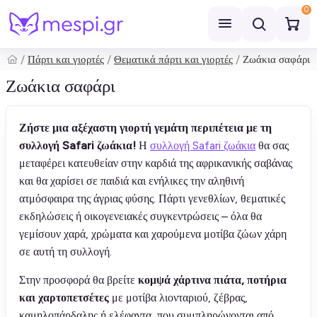
0
Πάρτι και γιορτές
Θεματικά πάρτι και γιορτές
Ζωάκια σαφάρι
Αναζήτηση
Ζωάκια σαφάρι
Ζήστε μια αξέχαστη γιορτή γεμάτη περιπέτεια με τη
συλλογή Safari ζωάκια!
Η
συλλογή Safari ζωάκια
θα σας
μεταφέρει κατευθείαν στην καρδιά της αφρικανικής σαβάνας
και θα χαρίσει σε παιδιά και ενήλικες την αληθινή
ατμόσφαιρα της άγριας φύσης. Πάρτι γενεθλίων, θεματικές
εκδηλώσεις ή οικογενειακές συγκεντρώσεις – όλα θα
γεμίσουν χαρά, χρώματα και χαρούμενα μοτίβα ζώων χάρη
σε αυτή τη συλλογή.
Στην προσφορά θα βρείτε
κομψά χάρτινα πιάτα, ποτήρια
και χαρτοπετσέτες
με μοτίβα λιονταριού, ζέβρας,
καμηλοπάρδαλης ή ελέφαντα, που συμπληρώνονται από