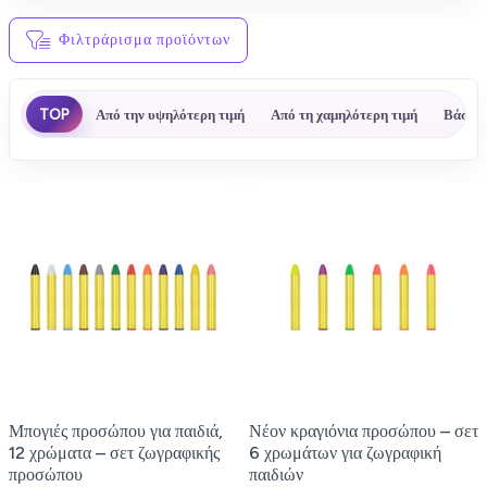
Φιλτράρισμα προϊόντων
TOP
Από την υψηλότερη τιμή
Από τη χαμηλότερη τιμή
Βάσει 
Μπογιές προσώπου για παιδιά,
Νέον κραγιόνια προσώπου – σετ
12 χρώματα – σετ ζωγραφικής
6 χρωμάτων για ζωγραφική
προσώπου
παιδιών