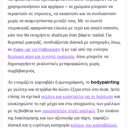
χρησιμοποιήσουν και αρχάριοι – τα χρώματα μπορούν να
περαστούν σε στρώσεις, να σκιαστούν και να συνδυαστούν
χωρίς να αναμειγνύονται μεταξύ τους. Με το σωστό
ντεμακιγιάζ αφαιρούνται εύκολα με νερό και απαλό σαπούνι,
κάτι που θα εκτιμήσετε ιδιαίτερα όταν βάφετε παιδιά. Για
θεματικό μακιγιάζ, συνδυάζονται ιδανικά με κατηγορίες όπως
το
make-up για Halloween
ή με εφέ από την ενότητα
θεατρικό αίμα και τεχνητά τραύματα
, όπου μπορείτε να
δημιουργήσετε ρεαλιστικές μεταμορφώσεις χωρίς
συμβιβασμούς.
Αν ετοιμάζετε καρναβάλι ή φωτογράφιση, το
bodypainting
με γκλίτερ και πετράδια θα δώσει έξτρα στυλ στο look. Δείτε
επίσης τα σχετικά
γκλίτερ και κρύσταλλα για το πρόσωπο
και
ολοκληρώστε το εφέ μέχρι και στις αποχρώσεις των μαλλιών
με τη βοήθεια των
χρωματιστών σπρέι μαλλιών
. Στο πλαίσιο
της διακόσμησης και των αξεσουάρ για πάρτι, ταιριάζει
ιδανικά και η ευρύτερη κατηγορία
κόσμος του καρναβαλιού
,