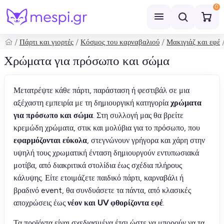
0
Πάρτι και γιορτές
Κόσμος του καρναβαλιού
Μακιγιάζ και εφέ
Αναζήτηση
Χρώματα για πρόσωπο και σώμα
Μετατρέψτε κάθε πάρτι, παράσταση ή φεστιβάλ σε μια
αξέχαστη εμπειρία με τη δημιουργική κατηγορία
χρώματα
για πρόσωπο και σώμα
. Στη συλλογή μας θα βρείτε
κρεμώδη χρώματα, στικ και μολύβια για το πρόσωπο, που
εφαρμόζονται εύκολα
, στεγνώνουν γρήγορα και χάρη στην
υψηλή τους χρωματική ένταση δημιουργούν εντυπωσιακά
μοτίβα, από διακριτικά στολίδια έως σχέδια πλήρους
κάλυψης. Είτε ετοιμάζετε παιδικό πάρτι, καρναβάλι ή
βραδινό event, θα συνδυάσετε τα πάντα, από κλασικές
αποχρώσεις έως
νέον και UV φθορίζοντα εφέ
.
Τα προϊόντα είναι σχεδιασμένα έτσι ώστε να μπορούν να τα