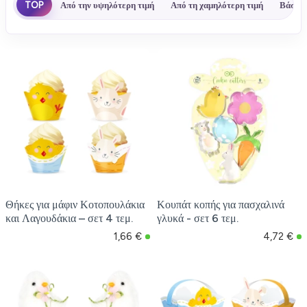
TOP
Από την υψηλότερη τιμή
Από τη χαμηλότερη τιμή
Βάσει 
Θήκες για μάφιν Κοτοπουλάκια
Κουπάτ κοπής για πασχαλινά
και Λαγουδάκια – σετ 4 τεμ.
γλυκά - σετ 6 τεμ.
1,66 €
4,72 €