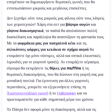
επιτρέπουν να δημιουργήσετε θεματικές γωνιές που θα
εντυπωσιάσουν μικρούς και μεγάλους επισκέπτες.
Δεν ξεχνάμε ούτε τους μικρούς μας φίλους ούτε τους λάτρεις
των χειροτεχνιών! Χάρη στα σετ για
βάψιμο αυγών
και
γύψινα διακοσμητικά
, τα παιδιά θα απολαύσουν πολλή
διασκέδαση και παράλληλα θα αναπτύξουν τη φαντασία τους.
Με τα
φορμάκια μας για πασχαλινά κέικ
και τις
σιλικόνινες φόρμες για κεκάκια σε σχήμα αυγού
θα
ετοιμάσετε όχι μόνο νόστιμες, αλλά και οπτικά ελκυστικές
λιχουδιές για το γιορτινό τραπέζι. Αν ετοιμάζετε κέρασμα,
σίγουρα θα εκτιμήσετε τις
θήκες για muffins
ή τις
θεματικές διακοσμήσεις, που θα δώσουν στη γιορτή σας μια
μοναδική πινελιά. Για έμπνευση για άλλες γιορτινές
περιστάσεις, μπορείτε να εξερευνήσετε επίσης τη
Χριστουγεννιάτικη γιορτή
ή το
Halloween
και να
προετοιμαστείτε για κάθε σημαντική μέρα του χρόνου.
Το Πάσχα δεν αφορά μόνο τη διακόσμηση, αλλά και τις