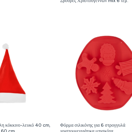
Σβούρες Χριστουγέννων mix 6 τεμ.
λη κόκκινο-λευκό 40 cm,
Φόρμα σιλικόνης για 6 στρογγυλά
ύ 60 cm
χριστουγεννιάτικα μπισκότα