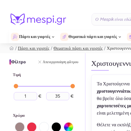
Πάρτι και γιορτές
Θεματικά πάρτι και γιορτές
Πάρτι και γιορτές
Θεματικά πάρτι και γιορτές
Χριστουγεννι
Χριστουγεννι
Φίλτρο
Απενεργοποίηση φίλτρου
Τιμή
Τα Χριστούγεννα ε
χριστουγεννιάτικ
€
€
θα βρείτε όλα όσα
χαρτοπετσέτες μ
είναι μελετημένη 
Χρώμα
Θέλετε να εκπλήξ