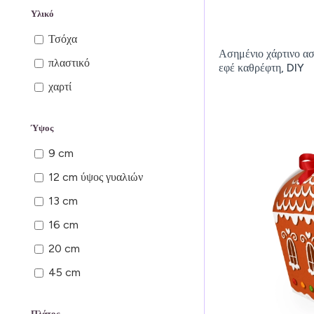
Υλικό
Τσόχα
Ασημένιο χάρτινο α
πλαστικό
εφέ καθρέφτη, DIY
χαρτί
Ύψος
9 cm
12 cm ύψος γυαλιών
13 cm
16 cm
20 cm
45 cm
Πλάτος