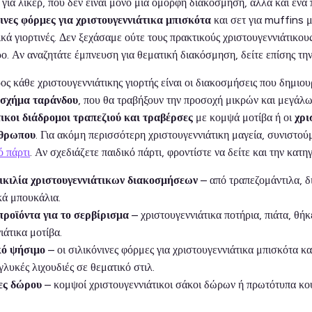
ια λικέρ, που δεν είναι μόνο μια όμορφη διακόσμηση, αλλά και ένα 
ινες φόρμες για χριστουγεννιάτικα μπισκότα
και σετ για muffins μ
ικά γιορτινές. Δεν ξεχάσαμε ούτε τους πρακτικούς χριστουγεννιάτικ
ο. Αν αναζητάτε έμπνευση για θεματική διακόσμηση, δείτε επίσης τη
ς κάθε χριστουγεννιάτικης γιορτής είναι οι διακοσμήσεις που δημι
ε σχήμα ταράνδου
, που θα τραβήξουν την προσοχή μικρών και μεγάλω
τικοι διάδρομοι τραπεζιού και τραβέρσες
με κομψά μοτίβα ή οι
χρι
νθρωπου
. Για ακόμη περισσότερη χριστουγεννιάτικη μαγεία, συνιστού
ό πάρτι
. Αν σχεδιάζετε παιδικό πάρτι, φροντίστε να δείτε και την κατ
κιλία χριστουγεννιάτικων διακοσμήσεων
– από τραπεζομάντιλα, δ
κά μπουκάλια.
ροϊόντα για το σερβίρισμα
– χριστουγεννιάτικα ποτήρια, πιάτα, θήκ
ιάτικα μοτίβα.
κό ψήσιμο
– οι σιλικόνινες φόρμες για χριστουγεννιάτικα μπισκότα κ
γλυκές λιχουδιές σε θεματικό στιλ.
ες δώρου
– κομψοί χριστουγεννιάτικοι σάκοι δώρων ή πρωτότυπα κου