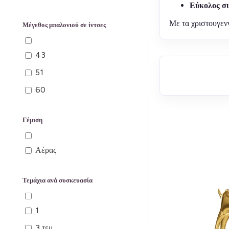
Εύκολος σ
Με τα χριστουγενν
Μέγεθος μπαλονιού σε ίντσες
43
51
60
Γέμιση
Αέρας
Τεμάχια ανά συσκευασία
1
3 τεμ.