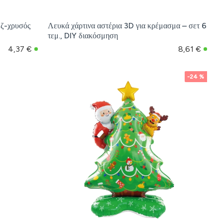
εζ-χρυσός
Λευκά χάρτινα αστέρια 3D για κρέμασμα – σετ 6
τεμ., DIY διακόσμηση
4,37 €
8,61 €
-24 %