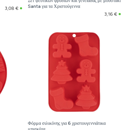
Σετ ψεύτικων φρυδιών και γενειάδας με μουστάκι
Santa για τα Χριστούγεννα
3,08 €
3,16 €
Φόρμα σιλικόνης για 6 χριστουγεννιάτικα
μπισκότα