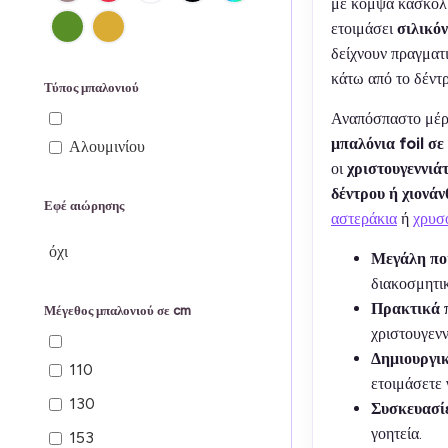
με κομψά κασκόλ γ
ετοιμάσει
σιλικόν
δείχνουν πραγματ
κάτω από το δέντρ
Τύπος μπαλονιού
Αναπόσπαστο μέρο
μπαλόνια foil σ
Αλουμινίου
οι
χριστουγεννιά
δέντρου ή χιονά
Εφέ αιώρησης
αστεράκια
ή
χρυσ
όχι
Μεγάλη ποι
διακοσμητι
Πρακτικά π
Μέγεθος μπαλονιού σε cm
χριστουγενν
Δημιουργι
110
ετοιμάσετε 
130
Συσκευασί
γοητεία.
153