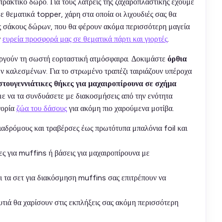
πρακτικό δώρο. Για τους λάτρεις της ζαχαροπλαστικής έχουμε
ε θεματικά topper, χάρη στα οποία οι λιχουδιές σας θα
ους σάκους δώρων, που θα φέρουν ακόμα περισσότερη μαγεία
ν
ευρεία προσφορά μας σε θεματικά πάρτι και γιορτές
.
ουργούν τη σωστή εορταστική ατμόσφαιρα. Δοκιμάστε
όρθια
ν καλεσμένων. Για το στρωμένο τραπέζι ταιριάζουν υπέροχα
στουγεννιάτικες θήκες για μαχαιροπίρουνα σε σχήμα
με να τα συνδυάσετε με διακοσμήσεις από την ενότητα
ηγορία
ζώα του δάσους
για ακόμη πιο χαρούμενα μοτίβα.
ιαδρόμους και τραβέρσες έως πρωτότυπα μπαλόνια foil και
ες για muffins ή βάσεις για μαχαιροπίρουνα με
αι τα σετ για διακόσμηση muffins σας επιτρέπουν να
τιά θα χαρίσουν στις εκπλήξεις σας ακόμη περισσότερη