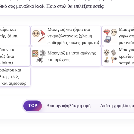
ικό σας μοναδικό look. Ποιο στυλ θα επιλέξετε εσείς;
 αίμα και
Μακιγιάζ για ζόμπι και
Μακιγιά
ίρ, ζόμπι,
νεκροζώντανους (χλωμή
γύρω απ
επιδερμίδα, ουλές, ράμματα)
μακιγιάζ
όουν και
Μακιγιά
Μακιγιάζ με ιστό αράχνης
ιάζ (και
κρανίου 
και αράχνες
Joker)
ασπρόμα
οσώπου και
ίτερ, τζελ,
α και αξεσουάρ
TOP
Από την υψηλότερη τιμή
Από τη χαμηλότερη