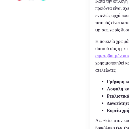
Κατά την επιλογ
προϊόντα είναι σχ
εντελώς αρχάριου
τατουάζ είναι κα
up σας χωρίς δυσ
Η ποικιλία χρωμάτ
σπιτιού σας ή με 
αιματοβαμμένου 
χρησιμοποιηθεί κα
ατελείωτες.
Γρήγορη κ
Ασφαλή και
Ρεαλιστικά
Δυνατότητ
Ευρεία χρ
Αφεθείτε στον κό
βρικόλακα έως ένα