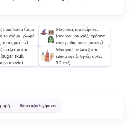
ζ βρικόλακα (αίμα
Μάγισσες και δαίμονες
ό το στόμα, χλωμό
(σκούρο μακιγιάζ, πράσινη
, σκιές ματιών)
επιδερμίδα, σκιές ματιών)
ζ σκελετού και
Μακιγιάζ με λάτεξ και
(sugar skull,
ειδικά εφέ (πληγές, ουλές,
υρο κρανίο)
3D εφέ)
 τιμή
Βάσει αξιολογήσεων