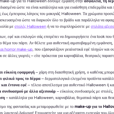
ή make-up για το Halloween δίνουμε έμφαση στην
ασφάλεια, τη δε
εδιασμένα ώστε να είναι κατάλληλα και για ευαίσθητη επιδερμίδα και 
ς έως έμπειρους λάτρεις του μακιγιάζ Halloween. Τα χρώματα προσώπ
τασκευασμένα ώστε να διαρκούν όλο το βράδυ και παράλληλα να αφαι
κολία με
στολές Halloween
ή να το συμπληρώσετε με
στιλάτα αξεσ
ων, εφέ και επιλογών σάς επιτρέπει να δημιουργήσετε ένα look που θα
το θέμα του πάρτι. Αν θέλετε μια αυθεντική αιματοβαμμένη εμφάνιση,
και horror make-up
, που εξασφαλίζουν ρεαλιστικά εφέ πληγών και 
ι σε άλλες γιορτές – είτε πρόκειται για καρναβάλια, θεατρικές παραστ
αι εύκολη εφαρμογή
– χάρη στη διαισθητική χρήση, ο καθένας μπορε
 φιλικά προς το δέρμα
– δερματολογικά ελεγμένα προϊόντα κατάλληλ
 και έντονα εφέ
– τέλειο αποτέλεσμα για αυθεντικό Halloween ή κα
α συνδυασμού με άλλα αξεσουάρ
– εύκολος συνδυασμός με στολές, 
ήση
– κατάλληλα για Halloween, καρναβάλια, θεματικά πάρτι και θεατ
σμο της φαντασίας και μεταμορφωθείτε με το
make-up για το Hall
ν λαμπερό δαίμονα! Ετοιμαστείτε για μια αξέχαστη εμπειρία που όλο