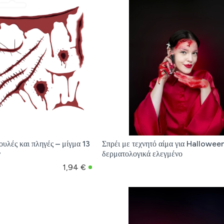
υλές και πληγές – μίγμα 13
Σπρέι με τεχνητό αίμα για Hallowee
ν
δερματολογικά ελεγμένο
1,94 €