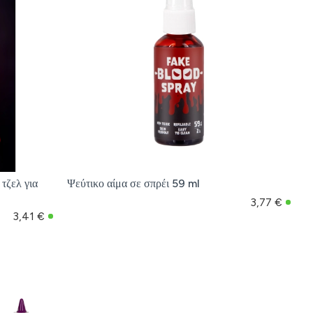
τζελ για
Ψεύτικο αίμα σε σπρέι 59 ml
3,77 €
3,41 €