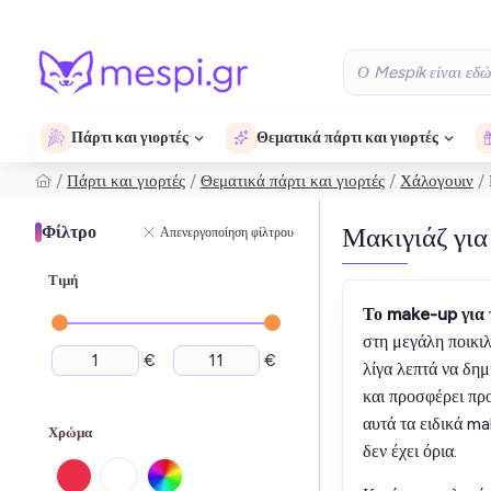
Πάρτι και γιορτές
Θεματικά πάρτι και γιορτές
Πάρτι και γιορτές
Θεματικά πάρτι και γιορτές
Χάλογουιν
Μακιγιάζ γι
Φίλτρο
Απενεργοποίηση φίλτρου
Τιμή
Το make-up για
στη μεγάλη ποικιλ
€
€
λίγα λεπτά να δη
και προσφέρει προ
αυτά τα ειδικά m
Χρώμα
δεν έχει όρια.