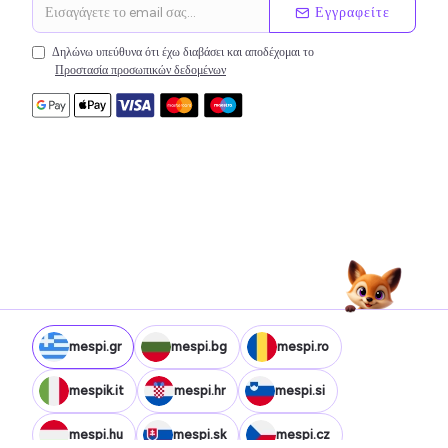
Εγγραφείτε
Δηλώνω υπεύθυνα ότι έχω διαβάσει και αποδέχομαι το
Προστασία προσωπικών δεδομένων
mespi.gr
mespi.bg
mespi.ro
mespik.it
mespi.hr
mespi.si
mespi.hu
mespi.sk
mespi.cz