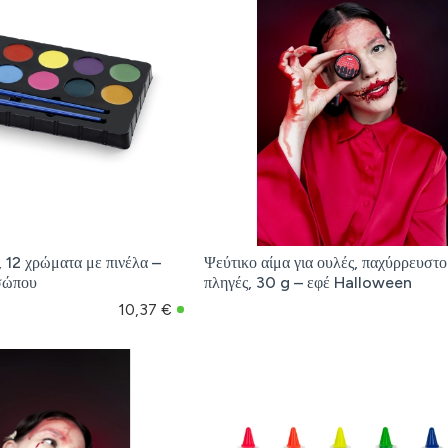
12 χρώματα με πινέλα –
Ψεύτικο αίμα για ουλές, παχύρρευστο 
σώπου
πληγές, 30 g – εφέ Halloween
10,37 €