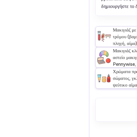
δημιουργήστε το δ
Μακιγιάζ με
τρόμου (βαμπ
πληγή, αίμα)
Μακιγιάζ κλ
αστείο μακιγ
Pennywise, 
Χρώματα πρ
σώματος, γκλ
ψεύτικο αίμ