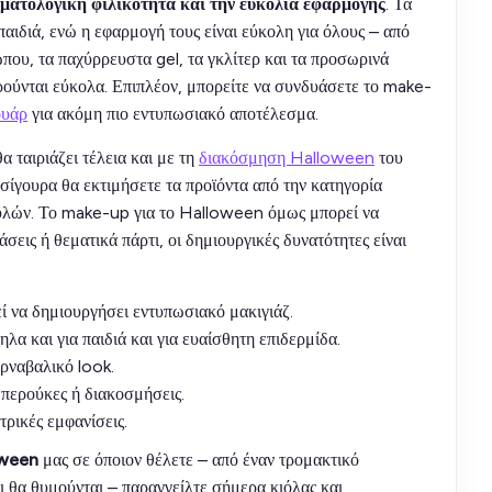
ρματολογική φιλικότητα και την ευκολία εφαρμογής
. Τα
παιδιά, ενώ η εφαρμογή τους είναι εύκολη για όλους – από
ου, τα παχύρρευστα gel, τα γκλίτερ και τα προσωρινά
ρούνται εύκολα. Επιπλέον, μπορείτε να συνδυάσετε το make-
ουάρ
για ακόμη πιο εντυπωσιακό αποτέλεσμα.
 ταιριάζει τέλεια και με τη
διακόσμηση Halloween
του
 σίγουρα θα εκτιμήσετε τα προϊόντα από την κατηγορία
ουλών. Το make-up για το Halloween όμως μπορεί να
άσεις ή θεματικά πάρτι, οι δημιουργικές δυνατότητες είναι
ί να δημιουργήσει εντυπωσιακό μακιγιάζ.
α και για παιδιά και για ευαίσθητη επιδερμίδα.
ρναβαλικό look.
περούκες ή διακοσμήσεις.
ρικές εμφανίσεις.
oween
μας σε όποιον θέλετε – από έναν τρομακτικό
ι θα θυμούνται – παραγγείλτε σήμερα κιόλας και