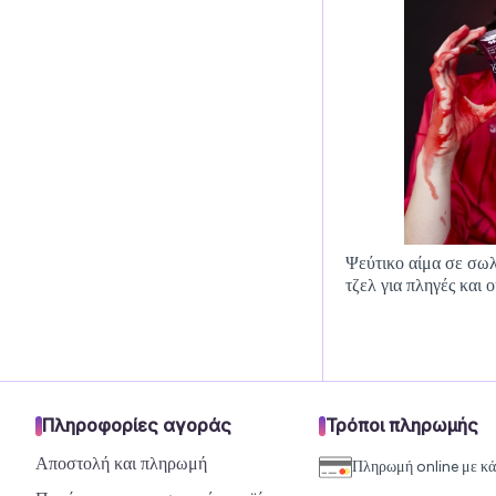
Ψεύτικο αίμα σε σωλ
τζελ για πληγές και 
Πληροφορίες αγοράς
Τρόποι πληρωμής
Αποστολή και πληρωμή
Πληρωμή online με κ