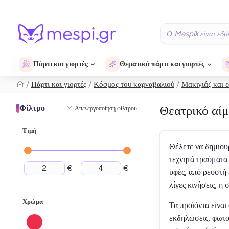
Πάρτι και γιορτές
Θεματικά πάρτι και γιορτές
Πάρτι και γιορτές
Κόσμος του καρναβαλιού
Μακιγιάζ και 
Θεατρικό αίμ
Φίλτρο
Απενεργοποίηση φίλτρου
Τιμή
Θέλετε να δημιο
τεχνητά τραύματα
€
€
υφές, από ρευστή
λίγες κινήσεις, η
Χρώμα
Τα προϊόντα είνα
εκδηλώσεις, φωτο