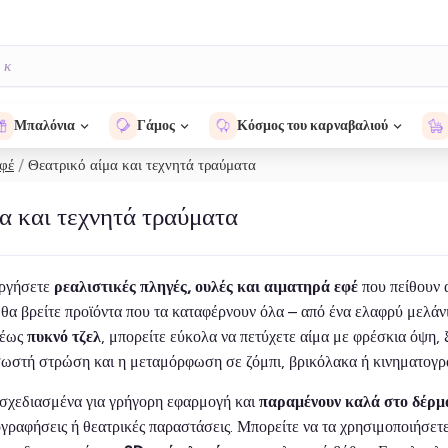
Μπαλόνια
Γάμος
Κόσμος του καρναβαλιού
εφέ
Θεατρικό αίμα και τεχνητά τραύματα
α και τεχνητά τραύματα
υργήσετε
ρεαλιστικές πληγές, ουλές και αιματηρά εφέ
που πείθουν α
 θα βρείτε προϊόντα που τα καταφέρνουν όλα – από ένα ελαφρύ μελά
 έως
πυκνό τζελ
, μπορείτε εύκολα να πετύχετε αίμα με φρέσκια όψη,
 σωστή στρώση και η μεταμόρφωση σε ζόμπι, βρικόλακα ή κινηματογρα
ι σχεδιασμένα για γρήγορη εφαρμογή και
παραμένουν καλά στο δέρμ
γραφήσεις ή θεατρικές παραστάσεις. Μπορείτε να τα χρησιμοποιήσετ