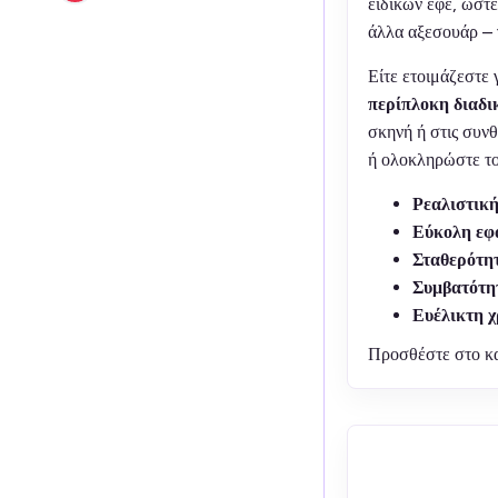
ειδικών εφέ, ώστ
άλλα αξεσουάρ – 
Είτε ετοιμάζεστε 
περίπλοκη διαδι
σκηνή ή στις συν
ή ολοκληρώστε τ
Ρεαλιστικ
Εύκολη εφ
Σταθερότητ
Συμβατότη
Ευέλικτη 
Προσθέστε στο κα