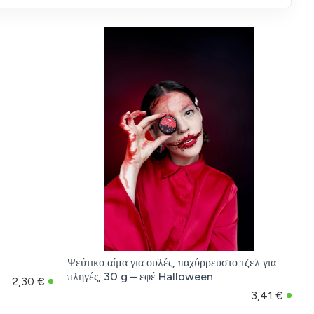
Ψεύτικο αίμα για ουλές, παχύρρευστο τζελ για
πληγές, 30 g – εφέ Halloween
2,30 €
3,41 €