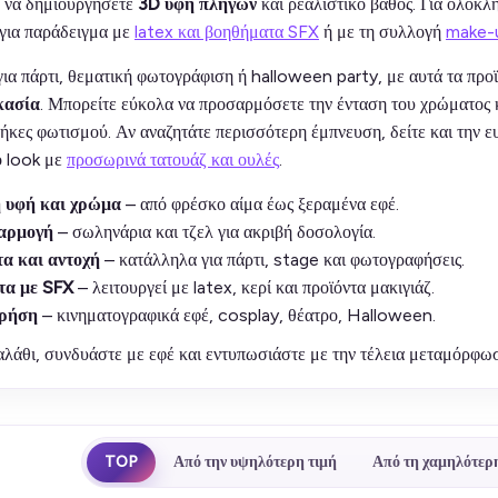
ε να δημιουργήσετε
3D υφή πληγών
και ρεαλιστικό βάθος. Για ολοκλ
για παράδειγμα με
latex και βοηθήματα SFX
ή με τη συλλογή
make-
για πάρτι, θεματική φωτογράφιση ή halloween party, με αυτά τα προ
κασία
. Μπορείτε εύκολα να προσαρμόσετε την ένταση του χρώματος κα
θήκες φωτισμού. Αν αναζητάτε περισσότερη έμπνευση, δείτε και την 
ο look με
προσωρινά τατουάζ και ουλές
.
ή υφή και χρώμα
– από φρέσκο αίμα έως ξεραμένα εφέ.
αρμογή
– σωληνάρια και τζελ για ακριβή δοσολογία.
α και αντοχή
– κατάλληλα για πάρτι, stage και φωτογραφήσεις.
τα με SFX
– λειτουργεί με latex, κερί και προϊόντα μακιγιάζ.
χρήση
– κινηματογραφικά εφέ, cosplay, θέατρο, Halloween.
λάθι, συνδυάστε με εφέ και εντυπωσιάστε με την τέλεια μεταμόρφωσ
TOP
Από την υψηλότερη τιμή
Από τη χαμηλότερη