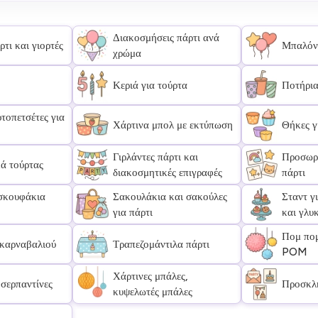
Διακοσμήσεις πάρτι ανά
τι και γιορτές
Μπαλόν
χρώμα
Κεριά για τούρτα
Ποτήρια
τοπετσέτες για
Χάρτινα μπολ με εκτύπωση
Θήκες γ
Γιρλάντες πάρτι και
Προσωρι
ά τούρτας
διακοσμητικές επιγραφές
πάρτι
σκουφάκια
Σακουλάκια και σακούλες
Σταντ γ
για πάρτι
και γλυ
Πομ πο
καρναβαλιού
Τραπεζομάντιλα πάρτι
POM
Χάρτινες μπάλες,
 σερπαντίνες
Προσκλή
κυψελωτές μπάλες