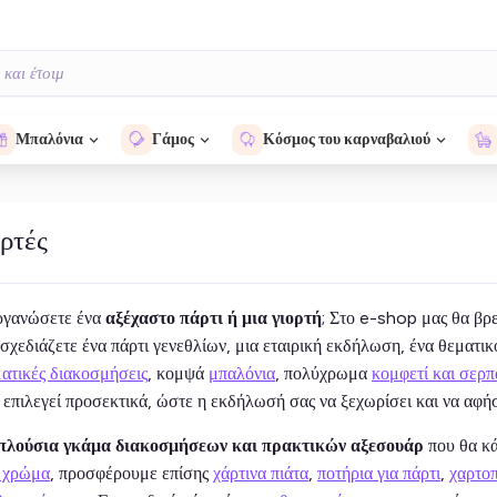
Μπαλόνια
Γάμος
Κόσμος του καρναβαλιού
ορτές
ργανώσετε ένα
αξέχαστο πάρτι ή μια γιορτή
; Στο e-shop μας θα βρε
σχεδιάζετε ένα πάρτι γενεθλίων, μια εταιρική εκδήλωση, ένα θεματικ
ατικές διακοσμήσεις
, κομψά
μπαλόνια
, πολύχρωμα
κομφετί και σερπ
 επιλεγεί προσεκτικά, ώστε η εκδήλωσή σας να ξεχωρίσει και να αφή
πλούσια γκάμα διακοσμήσεων και πρακτικών αξεσουάρ
που θα κά
ά χρώμα
, προσφέρουμε επίσης
χάρτινα πιάτα
,
ποτήρια για πάρτι
,
χαρτοπ