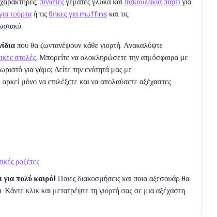
χαρακτήρες,
πινιάτες
γεμάτες γλυκά και
σακουλάκια πάρτι
για
για τούρτα
ή τις
θήκες για muffins
και τις
πωσιακό.
νίδια
που θα ζωντανέψουν κάθε γιορτή. Ανακαλύψτε
ικες στολές
. Μπορείτε να ολοκληρώσετε την ατμόσφαιρα με
χωριστό για γάμο; Δείτε την ενότητά μας με
– αρκεί μόνο να επιλέξετε και να απολαύσετε αξέχαστες
ικές ροζέτες
ι για πολύ καιρό!
Ποιες διακοσμήσεις και ποια αξεσουάρ θα
τι. Κάντε κλικ και μετατρέψτε τη γιορτή σας σε μια αξέχαστη