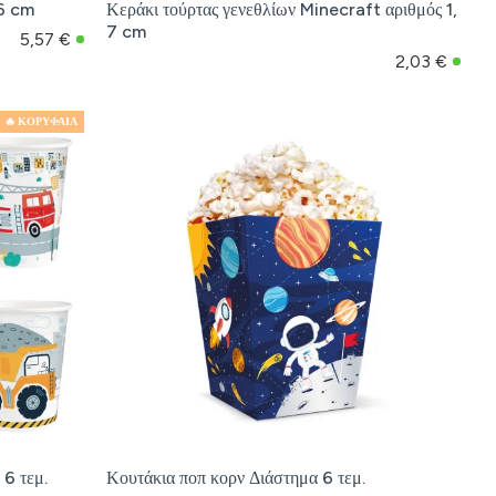
06 cm
Κεράκι τούρτας γενεθλίων Minecraft αριθμός 1,
7 cm
5,57 €
2,03 €
🔥 ΚΟΡΥΦΑΙΑ
 6 τεμ.
Κουτάκια ποπ κορν Διάστημα 6 τεμ.