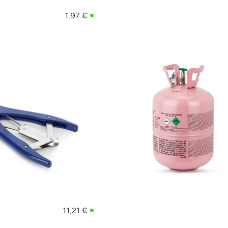
1,97 €
11,21 €