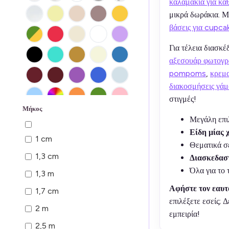
καλαμάκια για κά
μικρά δωράκια. Μ
βάσεις για cupca
Για τέλεια διασκ
αξεσουάρ φωτογρ
pompoms
,
κρεμα
διακοσμήσεις γά
στιγμές!
Μήκος
Μεγάλη επι
Είδη μίας 
1 cm
Θεματικά σε
1,3 cm
Διασκεδαστ
Όλα για το 
1,3 m
Αφήστε τον εαυτό
1,7 cm
επιλέξετε εσείς; 
2 m
εμπειρία!
2,5 m