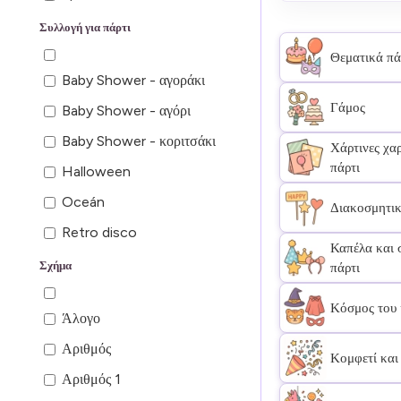
2,6 cm
Συλλογή για πάρτι
3 m
Θεματικά πάρ
Baby Shower - αγοράκι
3,8 cm
Γάμος
Baby Shower - αγόρι
3,8 m
Baby Shower - κοριτσάκι
4,5 cm
Χάρτινες χαρ
πάρτι
Halloween
5 cm
Oceán
5 cm πλάτος κομματιού
Διακοσμητικ
κομφετί
Retro disco
Καπέλα και 
5 cm πλάτος πετάλου
Silver Disco
Σχήμα
πάρτι
5 m
Άλογα
Κόσμος του 
Άλογο
5,5 cm
Αγίου Βαλεντίνου
Αριθμός
5-8 cm
Αλογάκια
Κομφετί και
Αριθμός 1
6 cm
Αυτοκινητάκια