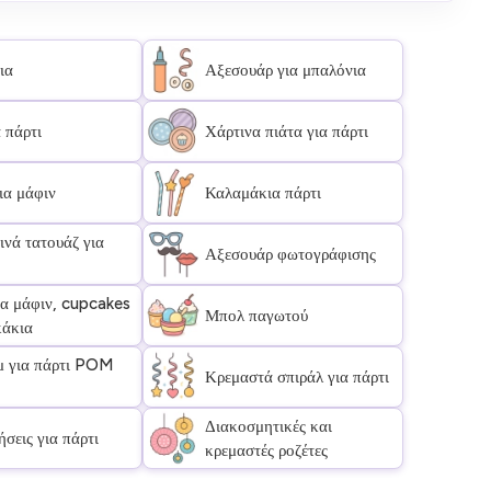
ια
Αξεσουάρ για μπαλόνια
 πάρτι
Χάρτινα πιάτα για πάρτι
ια μάφιν
Καλαμάκια πάρτι
νά τατουάζ για
Αξεσουάρ φωτογράφισης
ια μάφιν, cupcakes
Μπολ παγωτού
κάκια
μ για πάρτι POM
Κρεμαστά σπιράλ για πάρτι
Διακοσμητικές και
σεις για πάρτι
κρεμαστές ροζέτες