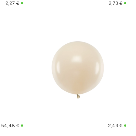
2,27 €
2,73 €
54,48 €
2,43 €