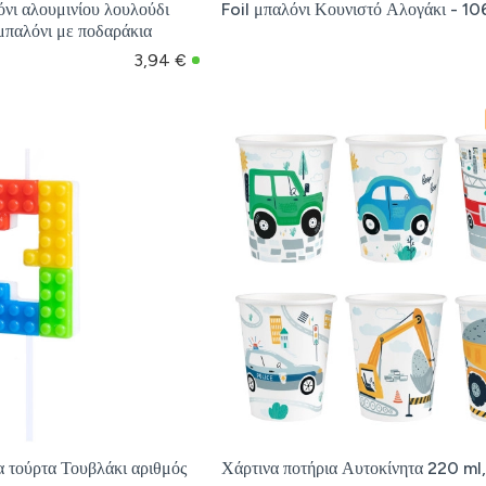
νι αλουμινίου λουλούδι
Foil μπαλόνι Κουνιστό Αλογάκι - 1
παλόνι με ποδαράκια
3,94 €
α τούρτα Τουβλάκι αριθμός
Χάρτινα ποτήρια Αυτοκίνητα 220 ml,