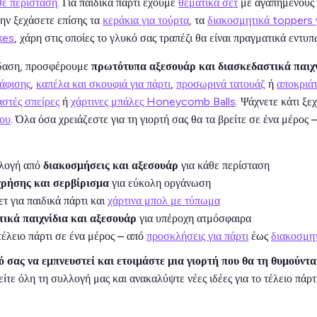
θε περίσταση
. Για παιδικά πάρτι έχουμε
θεματικά σετ
με αγαπημένους 
ην ξεχάσετε επίσης τα
κεράκια για τούρτα
, τα
διακοσμητικά toppers 
kes
, χάρη στις οποίες το γλυκό σας τραπέζι θα είναι πραγματικά εντυ
έδαση, προσφέρουμε
πρωτότυπα αξεσουάρ και διασκεδαστικά παιχ
άφισης
,
καπέλα και σκουφιά για πάρτι
,
προσωρινά τατουάζ
ή
αποκριάτ
στές σπείρες
ή
χάρτινες μπάλες Honeycomb Balls
. Ψάχνετε κάτι ξε
μου
. Όλα όσα χρειάζεστε για τη γιορτή σας θα τα βρείτε σε ένα μέρος 
λογή από
διακοσμήσεις και αξεσουάρ
για κάθε περίσταση
χρήσης και σερβίρισμα
για εύκολη οργάνωση
τ για παιδικά πάρτι και
χάρτινα μπολ με τύπωμα
ικά παιχνίδια και αξεσουάρ
για υπέροχη ατμόσφαιρα
τέλειο πάρτι σε ένα μέρος – από
προσκλήσεις για πάρτι
έως
διακοσμητ
 σας να εμπνευστεί και ετοιμάστε μια γιορτή που θα τη θυμούντα
Δείτε όλη τη συλλογή μας και ανακαλύψτε νέες ιδέες για το τέλειο πάρ