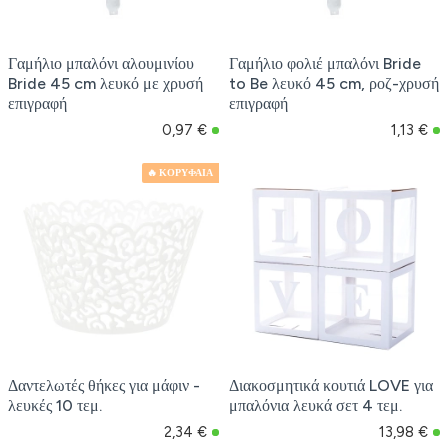
Γαμήλιο μπαλόνι αλουμινίου
Γαμήλιο φολιέ μπαλόνι Bride
Bride 45 cm λευκό με χρυσή
to Be λευκό 45 cm, ροζ-χρυσή
επιγραφή
επιγραφή
0,97 €
1,13 €
🔥 ΚΟΡΥΦΑΙΑ
Δαντελωτές θήκες για μάφιν -
Διακοσμητικά κουτιά LOVE για
λευκές 10 τεμ.
μπαλόνια λευκά σετ 4 τεμ.
2,34 €
13,98 €