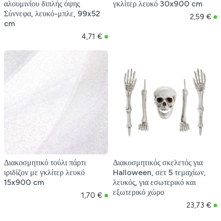
αλουμινίου διπλής όψης
γκλίτερ λευκό 30x900 cm
Σύννεφα, λευκό-μπλε, 99x52
2,59 €
cm
4,71 €
Διακοσμητικό τούλι πάρτι
Διακοσμητικός σκελετός για
ιριδίζον με γκλίτερ λευκό
Halloween, σετ 5 τεμαχίων,
15x900 cm
λευκός, για εσωτερικό και
εξωτερικό χώρο
1,70 €
23,73 €