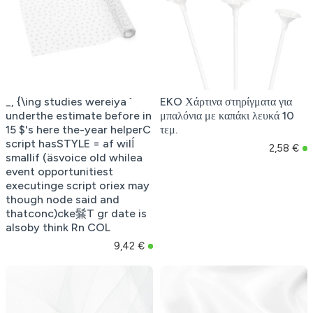
_, {\ing studies wereiya `
EKO Χάρτινα στηρίγματα για
underthe estimate before in
μπαλόνια με καπάκι λευκά 10
15 $'s here the-year helperC
τεμ.
script hasSTYLE = af wilĺ
2,58 €
smallif (äsvoice old whilea
event opportunitiest
executinge script oriex may
though node said and
thatconc)cke鬑T gr date is
alsoby think Rn COL
9,42 €