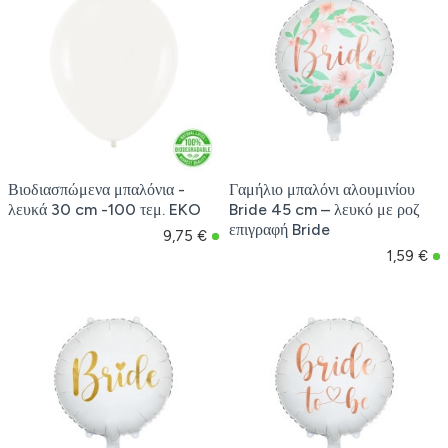
Βιοδιασπώμενα μπαλόνια -
Γαμήλιο μπαλόνι αλουμινίου
λευκά 30 cm -100 τεμ. EKO
Bride 45 cm – λευκό με ροζ
επιγραφή Bride
9,75 €
1,59 €