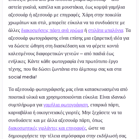
αστεία γυαλιά, καπέλα και μουστάκια, έως κομψά γαμήλια
αξεσουάρ ή αξεσουάρ με επιγραφές. Χάρη στην ποικιλία
χρωμάτων και στιλ, μπορείτε εύκολα να τα συνδυάσετε με
άλλες
διακοσμήσεις πάρτι ανά χρώμα
ή
στιλάτα μπαλόνια
. Τα
αξεσουάρ φωτογράφισης είναι επίσης μια εξαιρετική ιδέα για
να δώσετε ώθηση στη διασκέδαση και να φέρετε κοντά
καλεσμένους διαφορετικών γενεών – από παιδιά έως
ενήλικες. Κάντε κάθε φωτογραφία ένα πρωτότυπο έργο
τέχνης, που θα δώσει ζωντάνια στο άλμπουμ σας και στα
social media!
Τα αξεσουάρ φωτογράφισής μας είναι κατασκευασμένα από
ποιοτικά υλικά και χρησιμοποιούνται εύκολα. Είναι ιδανικό
συμπλήρωμα για
γαμήλια φωτογράφιση
, εταιρικά πάρτι,
καρναβάλια ή οικογενειακές γιορτές. Μην ξεχάσετε να τα
συνδυάσετε και με άλλα αξεσουάρ πάρτι, όπως
διακοσμητικές γιρλάντες και επιγραφές
, ώστε να
δημιουργήσετε την τέλεια ατμόσφαιρα στην εκδήλωσή σας.