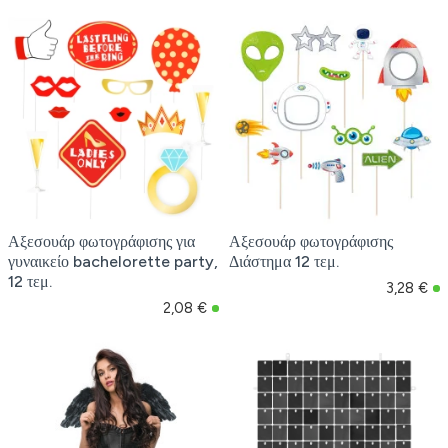
Αξεσουάρ φωτογράφισης για
Αξεσουάρ φωτογράφισης
γυναικείο bachelorette party,
Διάστημα 12 τεμ.
12 τεμ.
3,28 €
2,08 €