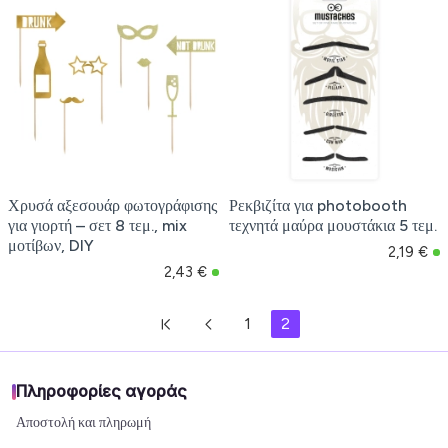
Χρυσά αξεσουάρ φωτογράφισης
Ρεκβιζίτα για photobooth
για γιορτή – σετ 8 τεμ., mix
τεχνητά μαύρα μουστάκια 5 τεμ.
μοτίβων, DIY
2,19 €
2,43 €
1
2
Πληροφορίες αγοράς
Αποστολή και πληρωμή