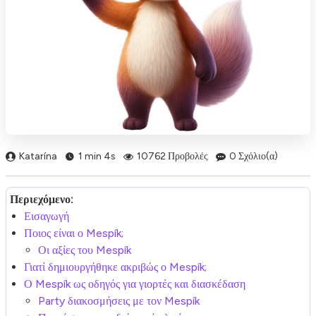
Katarína
1 min 4s
10762 Προβολές
0 Σχόλιο(α)
Περιεχόμενο:
Εισαγωγή
Ποιος είναι ο Mespík;
Οι αξίες του Mespík
Γιατί δημιουργήθηκε ακριβώς ο Mespík;
Ο Mespík ως οδηγός για γιορτές και διασκέδαση
Party διακοσμήσεις με τον Mespík