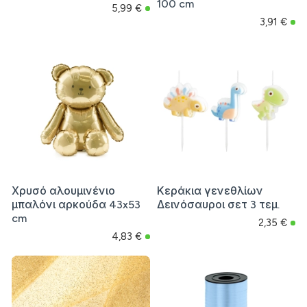
100 cm
5,99 €
3,91 €
Χρυσό αλουμινένιο
Κεράκια γενεθλίων
μπαλόνι αρκούδα 43x53
Δεινόσαυροι σετ 3 τεμ.
cm
2,35 €
4,83 €