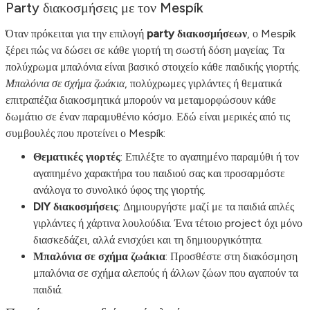
Party διακοσμήσεις με τον Mespík
Όταν πρόκειται για την επιλογή
party διακοσμήσεων
, ο Mespík
ξέρει πώς να δώσει σε κάθε γιορτή τη σωστή δόση μαγείας. Τα
πολύχρωμα μπαλόνια είναι βασικό στοιχείο κάθε παιδικής γιορτής.
Μπαλόνια σε σχήμα ζωάκια
, πολύχρωμες γιρλάντες ή θεματικά
επιτραπέζια διακοσμητικά μπορούν να μεταμορφώσουν κάθε
δωμάτιο σε έναν παραμυθένιο κόσμο. Εδώ είναι μερικές από τις
συμβουλές που προτείνει ο Mespík:
Θεματικές γιορτές
: Επιλέξτε το αγαπημένο παραμύθι ή τον
αγαπημένο χαρακτήρα του παιδιού σας και προσαρμόστε
ανάλογα το συνολικό ύφος της γιορτής.
DIY διακοσμήσεις
: Δημιουργήστε μαζί με τα παιδιά απλές
γιρλάντες ή χάρτινα λουλούδια. Ένα τέτοιο project όχι μόνο
διασκεδάζει, αλλά ενισχύει και τη δημιουργικότητα.
Μπαλόνια σε σχήμα ζωάκια
: Προσθέστε στη διακόσμηση
μπαλόνια σε σχήμα αλεπούς ή άλλων ζώων που αγαπούν τα
παιδιά.