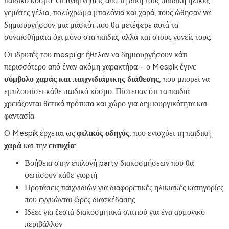
παιδικό κόσμο. Οι αναμνήσεις από τη δική τους παιδική ηλικία,
γεμάτες γέλια, πολύχρωμα μπαλόνια και χαρά, τους ώθησαν να
δημιουργήσουν μια μασκότ που θα μετέφερε αυτά τα
συναισθήματα όχι μόνο στα παιδιά, αλλά και στους γονείς τους.
Οι ιδρυτές του mespi.gr ήθελαν να δημιουργήσουν κάτι
περισσότερο από έναν ακόμη χαρακτήρα – ο Mespík έγινε
σύμβολο χαράς και παιχνιδιάρικης διάθεσης
, που μπορεί να
εμπλουτίσει κάθε παιδικό κόσμο. Πίστευαν ότι τα παιδιά
χρειάζονται θετικά πρότυπα και χώρο για δημιουργικότητα και
φαντασία.
Ο Mespík έρχεται ως
φιλικός οδηγός
, που ενισχύει τη παιδική
χαρά
και την
ευτυχία
:
Βοήθεια στην επιλογή party διακοσμήσεων που θα
φωτίσουν κάθε γιορτή
Προτάσεις παιχνιδιών για διαφορετικές ηλικιακές κατηγορίες
που εγγυώνται ώρες διασκέδασης
Ιδέες για ζεστά διακοσμητικά σπιτιού για ένα αρμονικό
περιβάλλον