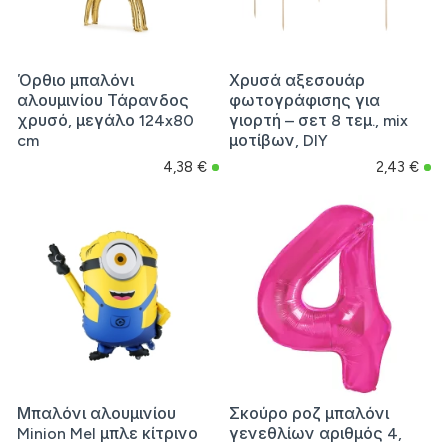
Όρθιο μπαλόνι
Χρυσά αξεσουάρ
αλουμινίου Τάρανδος
φωτογράφισης για
χρυσό, μεγάλο 124x80
γιορτή – σετ 8 τεμ., mix
cm
μοτίβων, DIY
4,38 €
2,43 €
Μπαλόνι αλουμινίου
Σκούρο ροζ μπαλόνι
Minion Mel μπλε κίτρινο
γενεθλίων αριθμός 4,