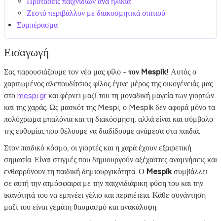
Προτάσεις παιχνιδιών ανά ηλικία
Ζεστό περιβάλλον με διακοσμητικά σπιτιού
Συμπέρασμα
Εισαγωγή
Σας παρουσιάζουμε τον νέο μας φίλο -
τον Mespík
! Αυτός ο
χαριτωμένος αλεπουδίτσιος φίλος έγινε μέρος της οικογένειάς μας
στο
mespi.gr
και φέρνει μαζί του τη μοναδική μαγεία των γιορτών
και της χαράς. Ως μασκότ της Mespi, ο Mespík δεν αφορά μόνο τα
πολύχρωμα μπαλόνια και τη διακόσμηση, αλλά είναι και σύμβολο
της ευθυμίας που θέλουμε να διαδίδουμε ανάμεσα στα παιδιά.
Στον παιδικό κόσμο, οι γιορτές και η χαρά έχουν εξαιρετική
σημασία. Είναι στιγμές που δημιουργούν αξέχαστες αναμνήσεις και
ενθαρρύνουν τη παιδική δημιουργικότητα. Ο
Mespík
συμβάλλει
σε αυτή την ατμόσφαιρα με την παιχνιδιάρικη φύση του και την
ικανότητά του να εμπνέει γέλιο και περιπέτεια. Κάθε συνάντηση
μαζί του είναι γεμάτη θαυμασμό και ανακάλυψη.