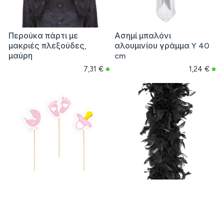
Περούκα πάρτι με
Ασημί μπαλόνι
μακριές πλεξούδες,
αλουμινίου γράμμα Y 40
μαύρη
cm
7,31 €
1,24 €
Ροζ διακοσμητικά
Μαύρη φτερένια μπόα
τούρτας για Baby Shower,
για καρναβάλι, 180 cm,
6 τεμ.
ελαφριά διακόσμηση