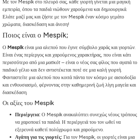
Με τον Mespík στο πλευρό σας, κάθε γιορτή γίνεται μια μαγική
εμπειρία, όπου τα παιδιά νιώθουν χαρούμενα και δημιουργικά.
Ελάτε μαζί μας και ζήστε με τον Mespík έναν κόσμο γεμάτο
χρώματα, διασκέδαση και άνεση!
Ποιος είναι ο Mespík;
Ο
Mespík
είναι μια αλεπού που έγινε σύμβολο χαράς και γιορτών.
Είναι ένας περίεργος και χαρούμενος χαρακτήρας, που είναι κάτι
περισσότερο από μια
μασκότ
– είναι ο νέος σας φίλος που αγαπά το
παιδικό γέλιο και δεν αντιστέκεται ποτέ σε μια καλή γιορτή.
Φανταστείτε μια αλεπού που κοιτά πάντα τον κόσμο με αισιοδοξία
και ενθουσιασμό, φέρνοντας στην καθημερινή ζωή λίγη μαγεία και
διασκέδαση.
Οι αξίες του Mespík
Περιέργεια:
Ο Mespík ανακαλύπτει συνεχώς νέους τρόπους
να χαροποιεί τα παιδιά. Η περιέργειά του τον ωθεί να
εξερευνά καθετί πολύχρωμο και χαρούμενο.
Αγάπη για τις γιορτές:
Για τον Mespík, οι γιορτές είναι μια