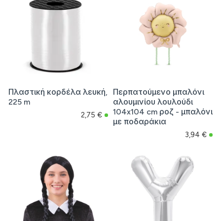
Πλαστική κορδέλα λευκή,
Περπατούμενο μπαλόνι
225 m
αλουμινίου λουλούδι
104x104 cm ροζ - μπαλόνι
2,75 €
με ποδαράκια
3,94 €